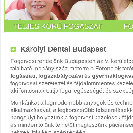
TELJES KÖRŰ FOGÁSZAT
FO
Károlyi Dental Budapest
Fogorvosi rendelőnk Budapesten az V. kerületbe
található, néhány száz méterre a Ferenciek terét
fogászati, fogszabályozási
és
gyermekfogász
fogorvosai szeretettel és fájdalommentes kezelé
aki fontosnak tartja fogai egészségét és szépsé
Munkánkat a legmodernebb anyagok és techno
alkalmazásával, a legkorszerűbb felszerelések
hangsúlyt helyezünk a fogorvosi kezelések fáj
és minden tőlünk telhetőt megteszünk páciense
helyreállításáért, szépségéért.