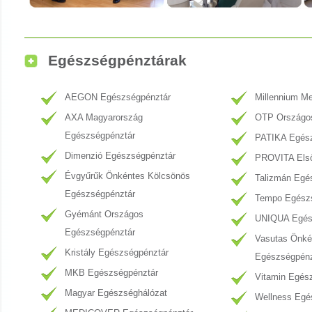
Egészségpénztárak
AEGON Egészségpénztár
Millennium M
AXA Magyarország
OTP Országo
Egészségpénztár
PATIKA Egész
Dimenzió Egészségpénztár
PROVITA Első
Évgyűrűk Önkéntes Kölcsönös
Talizmán Egé
Egészségpénztár
Tempo Egész
Gyémánt Országos
UNIQUA Egés
Egészségpénztár
Vasutas Önké
Kristály Egészségpénztár
Egészségpénz
MKB Egészségpénztár
Vitamin Egés
Magyar Egészséghálózat
Wellness Egé