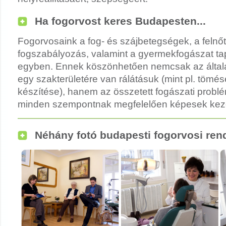
Ha fogorvost keres Budapesten...
Fogorvosaink a fog- és szájbetegségek, a felnő
fogszabályozás, valamint a gyermekfogászat tapa
egyben. Ennek köszönhetően nemcsak az által
egy szakterületére van rálátásuk (mint pl. tömés
készítése), hanem az összetett fogászati probl
minden szempontnak megfelelően képesek keze
Néhány fotó budapesti fogorvosi ren